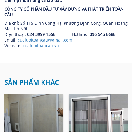
Liên hệ mua hàng và lắp đặt:
CÔNG TY CỔ PHẦN ĐẦU TƯ XÂY DỰNG VÀ PHÁT TRIỂN TOÀN
CẦU
Địa chỉ: Số 115 Định Công Hạ, Phường Định Công, Quận Hoàng
Mai, Hà Nội
Điện thoại:
024 3999 1558
Hotline:
096 545 8688
Email:
cualuoitoancau@gmail.com
Website:
cualuoitoancau.vn
SẢN PHẨM KHÁC