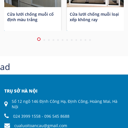
Cửa lưới chống muỗi cố
Cửa lưới chống muỗi loại
định màu trắng
xếp không ray
ad
love horoscope
free coloring pages printable
reddit download vide
COLORING PAGES PRINTABLE
DESCARGAR IMAGENES REDDIT
TRỤ SỞ HÀ NỘI
Số 12 ngõ 146 Định Công Hạ, Định Công, Hoàng Mai, Hà
Nội
024 3999 1558 - 096 545 8688
cualuoitoancau@gmail.com