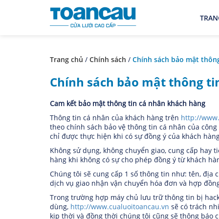
Nhảy
đến
TRAN
nội
dung
Trang chủ
/
Chính sách
/
Chính sách bảo mật thông
Chính sách bảo mật thông t
Cam kết bảo mật thông tin cá nhân khách hàng
Thông tin cá nhân của khách hàng trên
http://www
theo chính sách bảo vệ thông tin cá nhân của công 
chỉ được thực hiện khi có sự đồng ý của khách hàn
Không sử dụng, không chuyển giao, cung cấp hay ti
hàng khi không có sự cho phép đồng ý từ khách hà
Chúng tôi sẽ cung cấp 1 số thông tin như: tên, địa 
dịch vụ giao nhận vận chuyển hóa đơn và hợp đồn
Trong trường hợp máy chủ lưu trữ thông tin bị hac
dùng,
http://www.cualuoitoancau.vn
sẽ có trách nh
kịp thời và đồng thời chúng tôi cũng sẽ thông báo 