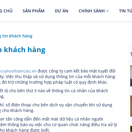
G CHỦ
SẢN PHẨM
DỰ ÁN
CHÍNH SÁNH
TIN T
 tin khách hàng
in khách hàng
.cualuoitoancau.vn
được công ty cam kết bảo mật tuyệt đối
ty. Việc thu thập và sử dụng thông tin của mỗi khách hàng
g đó trừ những trường hợp pháp luật có quy định khác.
ết lộ cho bên thứ 3 nào về thông tin cá nhân của khách
ng.
chỉ, số điện thoại cho bên dịch vụ vận chuyển khi sử dụng
g cho khách hàng.
ker tấn công dẫn đến mất mát dữ liệu cá nhân người
iệm thông báo vụ việc cho cơ quan chức năng điều tra xử lý
cho khách hàng được biết.