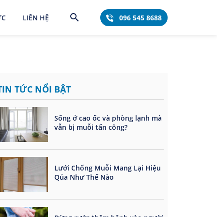
search
ỨC
LIÊN HỆ
096 545 8688
TIN TỨC NỔI BẬT
Sống ở cao ốc và phòng lạnh mà
vẫn bị muỗi tấn công?
Lưới Chống Muỗi Mang Lại Hiệu
Qủa Như Thế Nào